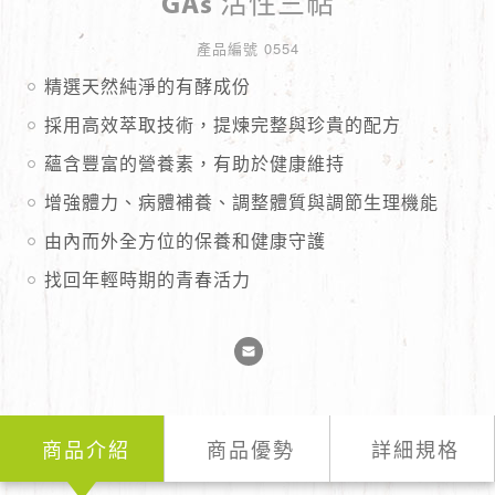
關懷社會
GAs 活性三萜
健康講座
+
ADD
ZERO
產品編號 0554
加入會員
聯絡我們
享樂活動
精選天然純淨的有酵成份
生活精選
會員登入
採用高效萃取技術，提煉完整與珍貴的配方
蘊含豐富的營養素，有助於健康維持
Q&A
增強體力、病體補養、調整體質與調節生理機能
Line諮詢
由內而外全方位的保養和健康守護
找回年輕時期的青春活力
商品介紹
商品優勢
詳細規格