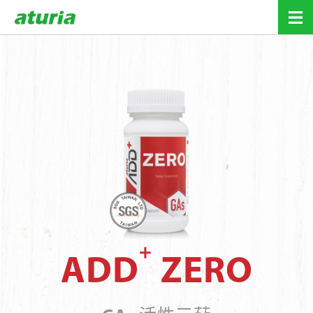
關於我們
關於奧麗雅
貼心服務
健康管理團隊
新知報報
安心產品
+
ADD
ZERO
品質保證
互動檢測
+
ADD
ONE
會員專區