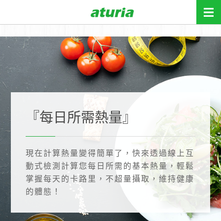
關於我們
『每日所需熱量』
關於奧麗雅
貼心服務
現在計算熱量變得簡單了，快來透過線上互
動式檢測計算您每日所需的基本熱量，輕鬆
健康管理團隊
新知報報
安心產品
掌握每天的卡路里，不超量攝取，維持健康
的體態！
品質保證
互動檢測
+
ADD
ONE
會員專區