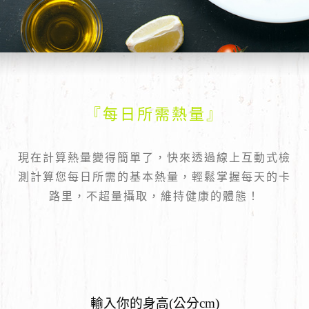
關懷社會
健康講座
+
ADD
ZERO
加入會員
聯絡我們
享樂活動
生活精選
會員登入
Q&A
『每日所需熱量』
Line諮詢
現在計算熱量變得簡單了，快來透過線上互動式檢
測計算您每日所需的基本熱量，輕鬆掌握每天的卡
路里，不超量攝取，維持健康的體態！
輸入你的身高(公分cm)